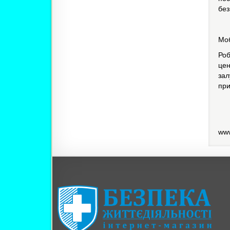
без
Моб
Ро
цен
зал
при
www