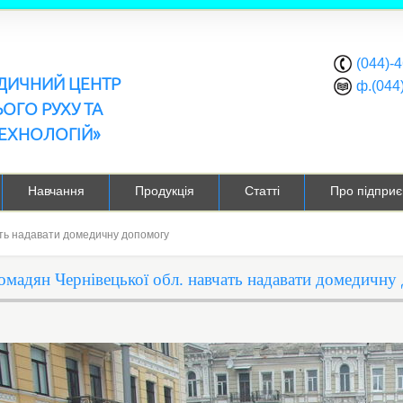
(044)-
ЕДИЧНИЙ ЦЕНТР
ф.(044
ОГО РУХУ ТА
ЕХНОЛОГІЙ»
Навчання
Продукція
Статті
Про підприє
ать надавати домедичну допомогу
омадян Чернівецької обл. навчать надавати домедичну