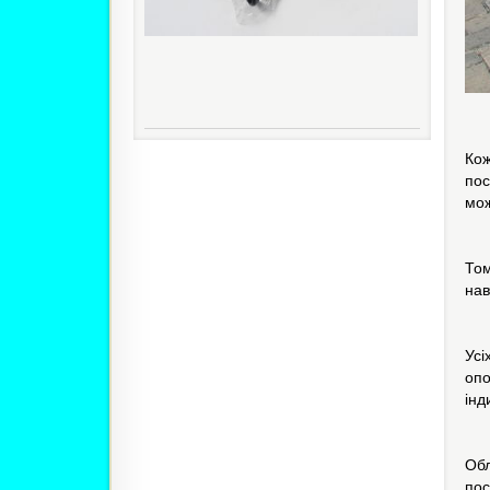
Кож
пос
мож
Том
нав
Усі
оп
інд
Об
пос