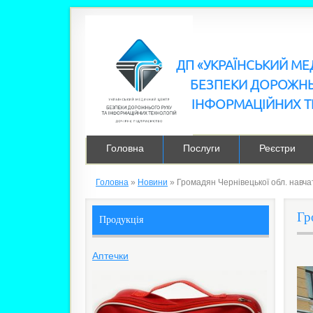
ДП «УКРАЇНСЬКИЙ М
БЕЗПЕКИ ДОРОЖНЬ
ІНФОРМАЦІЙНИХ Т
Головна
Послуги
Реєстри
Головна
»
Новини
»
Громадян Чернівецької обл. навч
Гр
Продукція
Аптечки