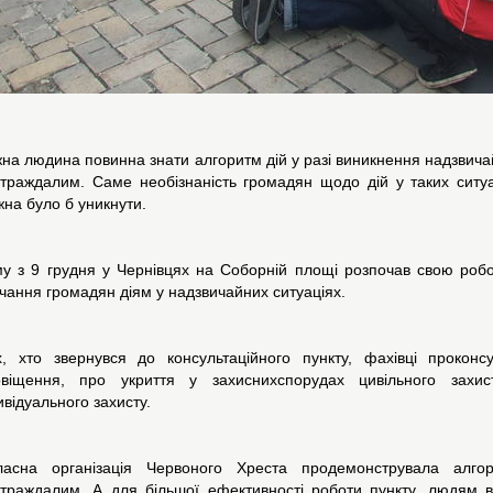
на людина повинна знати алгоритм дій у разі виникнення надзвича
траждалим. Саме необізнаність громадян щодо дій у таких ситуац
на було б уникнути.
у з 9 грудня у Чернівцях на Соборній площі розпочав свою робо
чання громадян діям у надзвичайних ситуаціях.
х, хто звернувся до консультаційного пункту, фахівці прокон
овіщення, про укриття у захиснихспорудах цивільного захи
ивідуального захисту.
ласна організація Червоного Хреста продемонструвала алго
траждалим. А для більшої ефективності роботи пункту, людям 