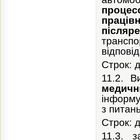
процес
працівн
після
транс
відпові
Строк: 
11.2. 
медич
інформу
з питан
Строк: 
11.3. 