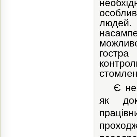
необхід
особли
людей. 
насампе
можливо
гостра
контрол
стомлен
Є не
як док
праці
проход