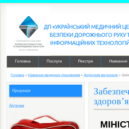
ДП «УКРАЇНСЬКИЙ МЕДИЧНИЙ Ц
БЕЗПЕКИ ДОРОЖНЬОГО РУХУ 
ІНФОРМАЦІЙНИХ ТЕХНОЛОГІ
Головна
Послуги
Реєстри
Навчання
Головна
»
Навчання медичних працівників
»
Додаткові матеріали
»
Забе
Забезпеч
Продукція
здоров’я
Аптечки
МІНІС