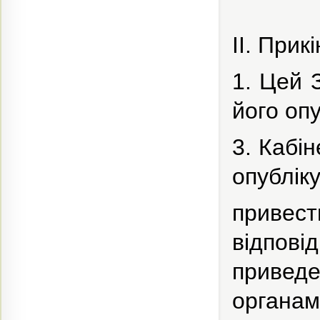
II. Прик
1. Цей 
його оп
3. Кабін
опублік
привес
відпов
приведе
органа