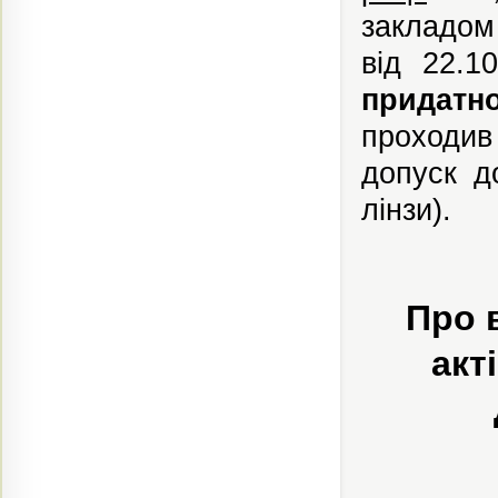
закладом
від 22.
придатн
проходив
допуск д
лінзи).
Про 
акт