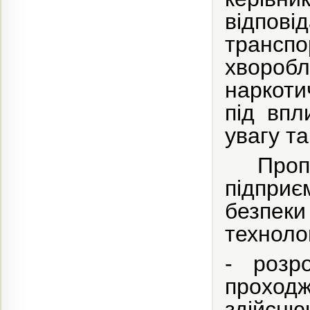
відпов
транспо
хвороб
наркоти
під впл
увагу та
Про
підпри
безпек
техноло
- розр
проходж
здійсню