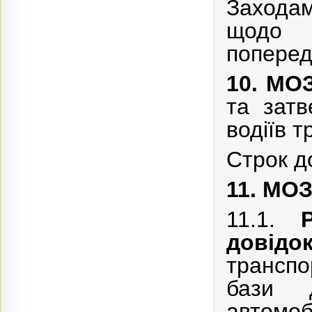
Захода
щодо з
поперед
10. МО
та затв
водіїв т
Строк д
11. МОЗ
11.1.
довідо
транспо
бази 
автом