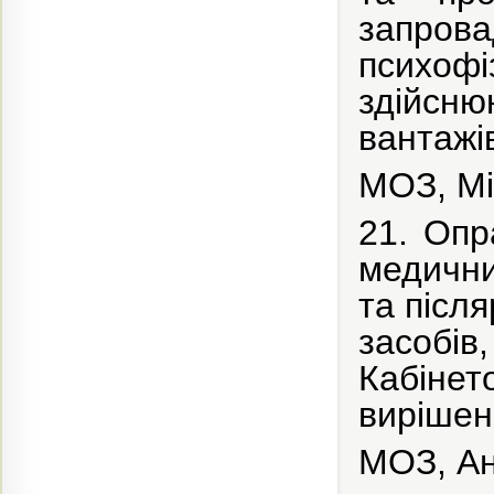
запрова
психоф
здійсню
вантажі
МОЗ, Мі
21. Опр
медични
та післ
засобі
Кабіне
вирішен
МОЗ, Ан