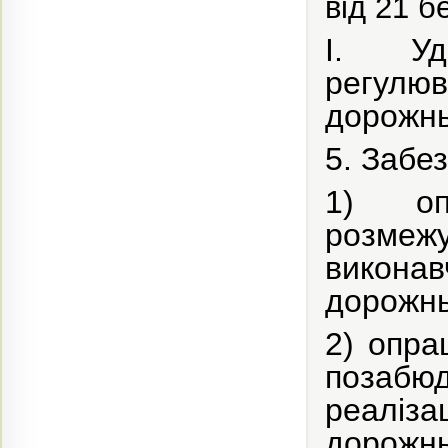
від 21 б
I. Уд
регулю
дорожнь
5. Забе
1) оп
розмеж
виконав
дорожнь
2) опра
позабю
реаліза
дорожнь