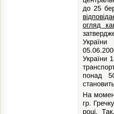
до 25 бе
відповід
огляд ка
затверд
України 
05.06.200
України 1
транспор
понад 50
становить
На момен
гр. Греч
році.
Так,