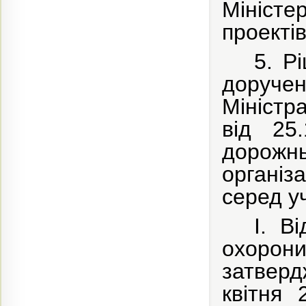
Міністе
проектів
5. Р
доручен
Міністра
від 25
дорожн
організ
серед у
І. В
охорони
затверд
квітня