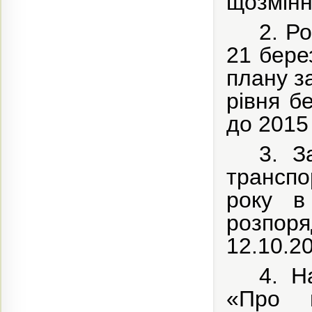
щозмінн
2.
Ро
21 бере
плану з
рівня б
до 2015
3.
З
транспо
року в 
розпор
12.10.2
4. Н
«Про в