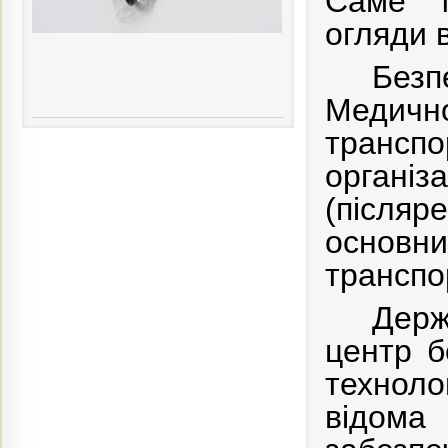
Саме т
огляди в
Безп
Медично
транспо
організ
(після
основ
транспо
Держ
центр б
технол
відом