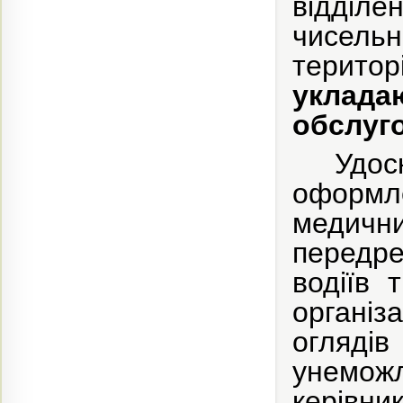
відділе
чисель
терит
уклад
обслуг
Удо
оформл
медичн
передре
водіїв 
організ
оглядів
унеможл
керівни