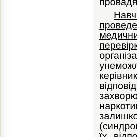
провадя
Нав
провед
медични
переві
організ
унеможл
керівни
відповід
захво
наркоти
залишк
(синдро
їх відп