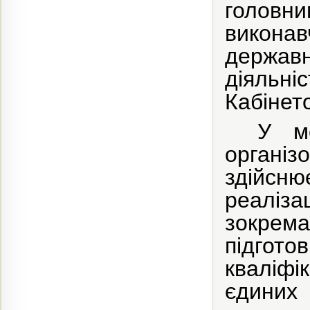
головни
викона
держав
діяльні
Кабінето
У м
органі
здійс
реаліза
зокрем
підгот
кваліфі
єдиних