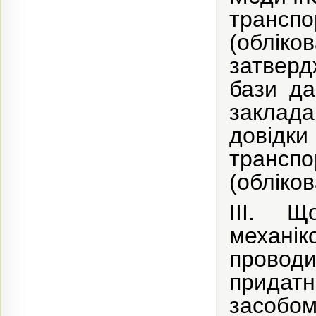
транс
(облік
затвер
бази
дан
заклад
довід
транс
(обліков
ІІІ.
Що
механі
провод
придат
засобом