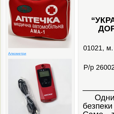
“
УКР
ДОР
01021, м
Алкометри
Р/р 2600
______
Одни
безпеки