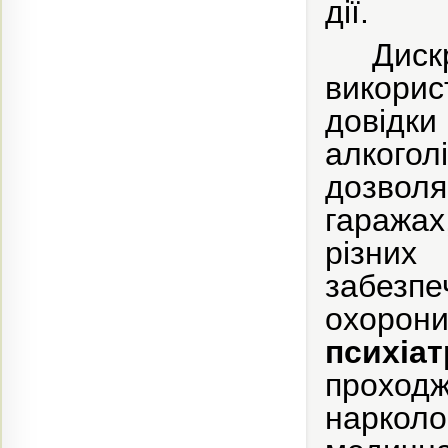
дії.
Диск
викорис
довідк
алкогол
дозволя
гаражах
різни
забезпе
охоро
психі
проход
нарколо