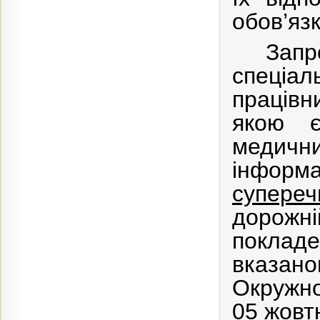
обов’язк
З
апр
спеці
працівн
якою
медичн
інформ
супереч
дорожн
поклад
вказано
Окружно
05 жовт