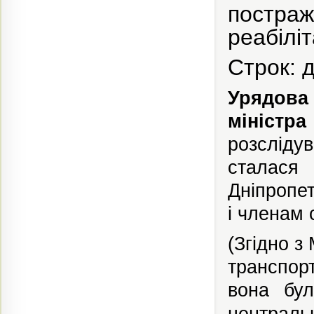
постра
реабіліт
Строк: 
Урядова 
міністр
розсліду
сталася
Дніпропе
і членам 
(Згідно з
транспор
вона бу
централь