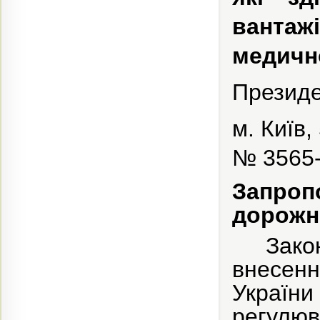
ванта
медично
Презид
м. Київ,
№ 3565-
Запроп
дорожн
Зако
внесен
Україн
регулюв