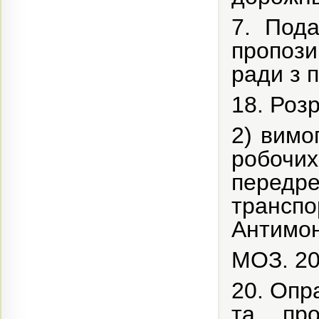
7. Пода
пропози
ради з 
18. Роз
2) вимо
робочих
передре
транс
Антимон
МОЗ. 20
20. Опр
та про