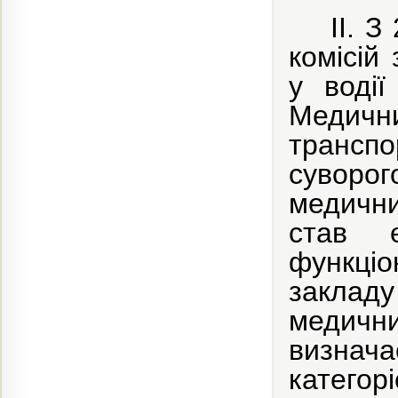
ІІ. 
комісій
у водії
Медични
транспо
суворо
медични
став 
функці
заклад
медичн
визнача
категор