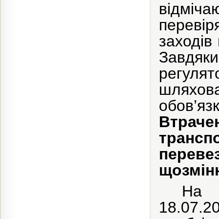
відміча
перевір
заходів
Завдяки
регулят
шляхов
обов’я
Втраче
транс
перев
щозмін
На з
18.07.