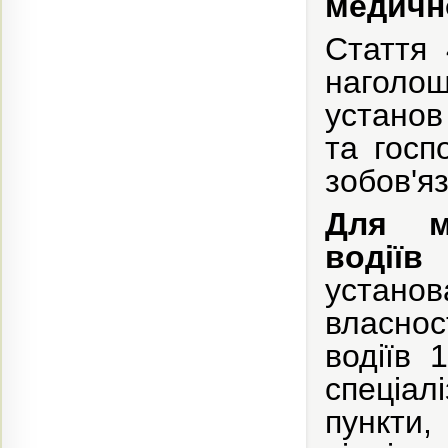
медичн
Стаття
наголо
установ
та госп
зобов'я
Для м
водіїв
т
устано
власно
водіїв 
спеціал
пункти,