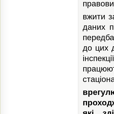
правових
вжити з
даних п
передба
до цих 
інспекці
працю
стаціон
врегул
проход
які зд