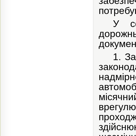
забезп
потребу
У 
дорожн
докумен
1. З
законо
надмір
автомоб
місячн
врегул
проходж
здійсню