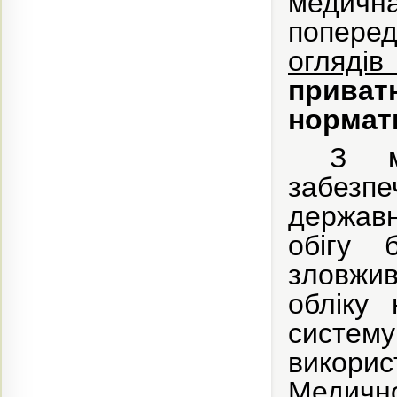
медичн
попере
оглядів
приват
нормат
З м
забез
держав
обігу 
зловжив
обліку
систем
викорис
Медично