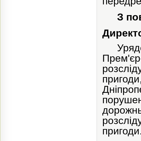
передре
З по
Директ
Уряд
Прем'єр
розслі
пригод
Дніпро
поруше
дорожн
розслі
пригоди