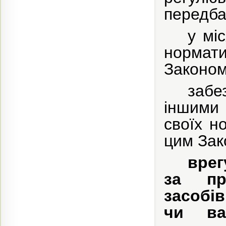
передба
у мі
нормати
Законом
заб
іншими 
своїх н
цим Зак
врег
за пр
засобів
чи ван