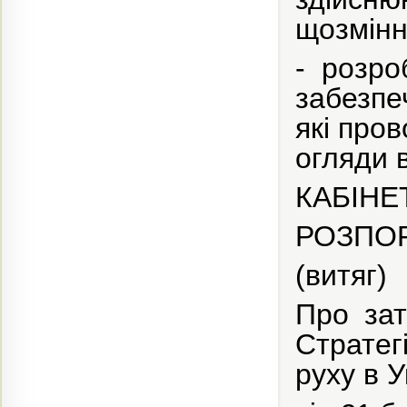
щозмінн
- розр
забезпе
які про
огляди в
КАБІНЕ
РОЗПО
(витяг)
Про зат
Стратег
руху в У