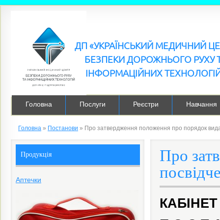
ДП «УКРАЇНСЬКИЙ МЕДИЧНИЙ Ц
БЕЗПЕКИ ДОРОЖНЬОГО РУХУ 
ІНФОРМАЦІЙНИХ ТЕХНОЛОГІ
Головна
Послуги
Реєстри
Навчання
Головна
»
Постанови
»
Про затвердження положення про порядок видач
Про зат
Продукція
посвідче
Аптечки
КАБІНЕТ