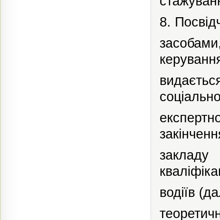
стажуванн
8. Посвід
засобами
керуванн
видаєтьс
соціально
експертн
закінченн
закладу
кваліфіка
водіїв
(да
теоретич