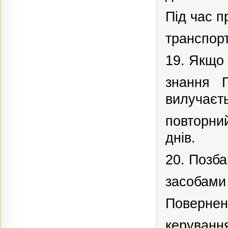
Під час
п
транспорт
19. Якщо 
знання П
вилучаєть
повторни
днів.
20. Позб
засобами 
Повернен
керуванн