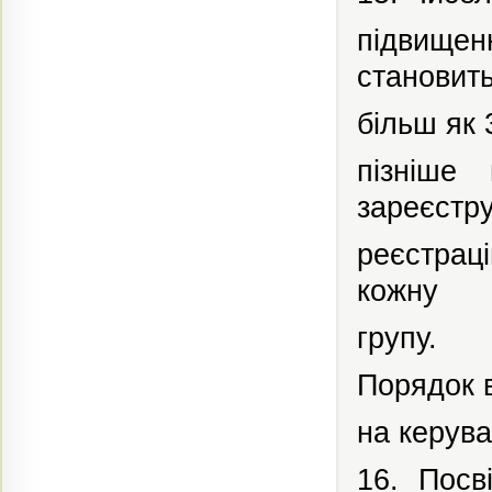
підвищен
становит
більш
як
пізніше
зареєстр
реєстрац
кожну
групу.
Порядок в
на керув
16. Посв