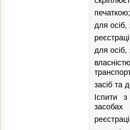
скріплює
печаткою
для осіб,
реєстраці
для осіб,
власністю
транспор
засіб та 
Іспити з
засобах
реєстрац