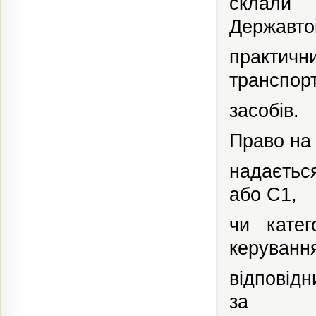
склали 
Державтоі
практичн
транспор
засобів.
Право на
надаєтьс
або С1,
чи
катег
керуванн
відповід
за