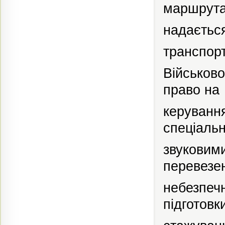
маршрута
надаєтьс
транспорт
Військов
право на
керуванн
спеціаль
звуковим
перевезе
небезпеч
підготовк