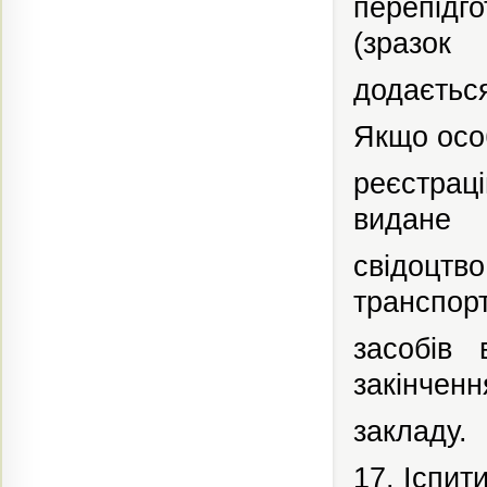
перепідго
(зразок
додається
Якщо осо
реєстраці
видане
свідоцтв
транспор
засобів
закінченн
закладу.
17. Іспити