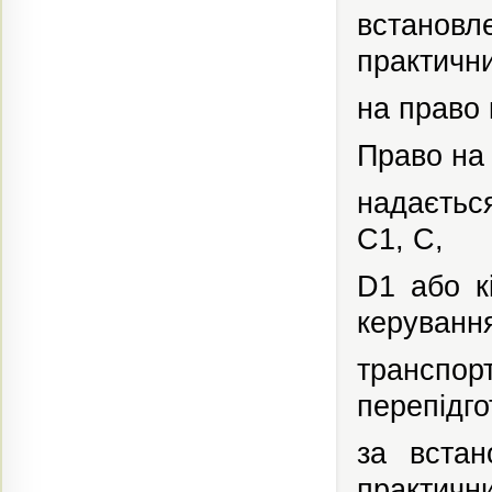
встанов
практични
на право 
Право на
надаєтьс
С1, С,
D1 або к
керуванн
транспор
перепідго
за вста
практичн