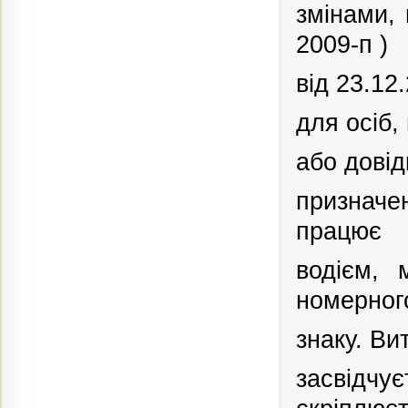
змінами,
2009-п )
від 23.12
для осіб,
або дові
призначе
працює
водієм,
номерног
знаку.
Вит
засвідчу