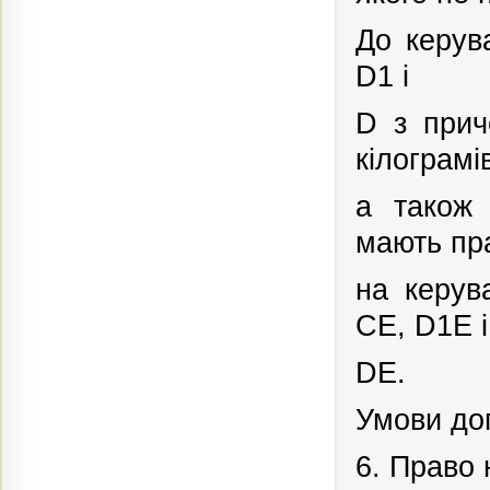
До керув
D1 і
D з прич
кілограмі
а також 
мають пр
на керув
СЕ, D1E і
DE.
Умови до
6. Право