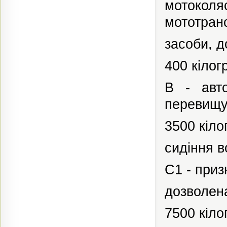
мотоколя
мототран
засоби, 
400 кілог
В - авто
перевищ
3500 кіло
сидіння в
С1 -
приз
дозволен
7500 кіло