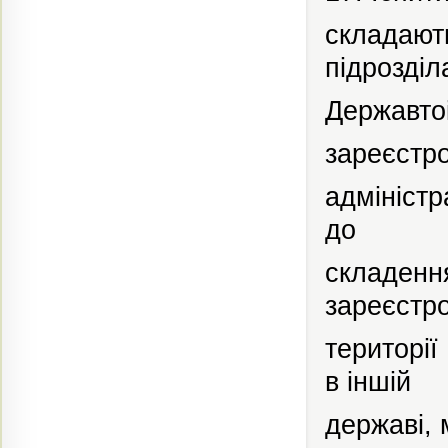
складают
підрозділ
Державтоі
зареєстр
адміністр
до
складенн
зареєстр
території
в іншій
державі,