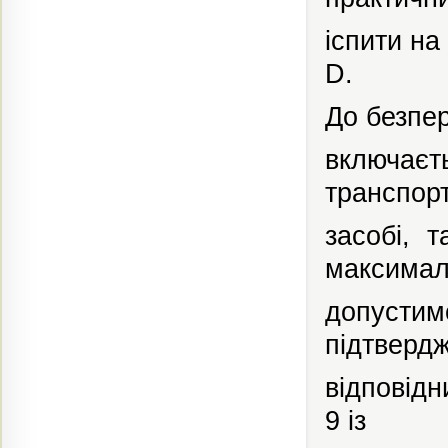
іспити на
D.
До безпе
включає
транспор
засобі, 
максимал
допусти
підтверд
відповід
9 із