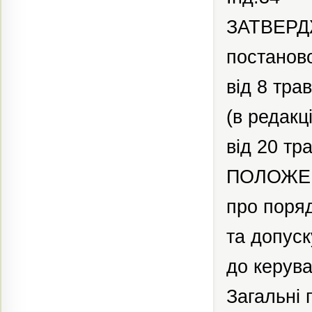
ЗАТВЕР
постаново
від 8 тра
(в редакц
від 20 тр
ПОЛОЖЕ
про поряд
та допус
до керув
Загальні