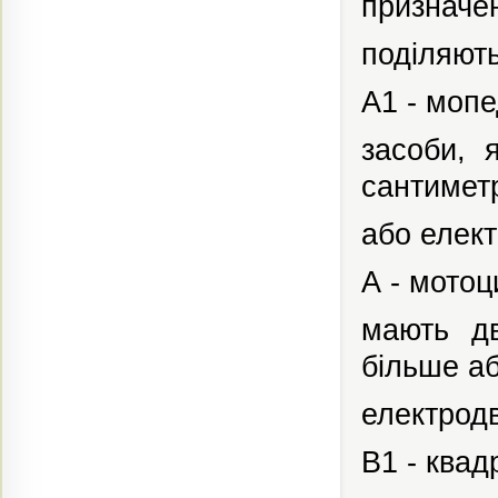
призначе
поділяють
А1 -
мопе
засоби,
сантимет
або елект
А - мотоц
мають
д
більше а
електродв
В1 -
квад