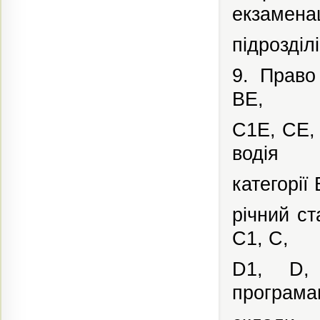
екзамена
підрозділ
9. Право
ВЕ,
С1Е,
СЕ,
водія
категорії 
річний ст
С1,
С,
D1,
D,
програма