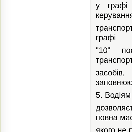
у графі
керуванн
транспорт
графі
"10" по
транспор
засобів
заповнюю
5. Водіям
дозволяє
повна ма
якого не 