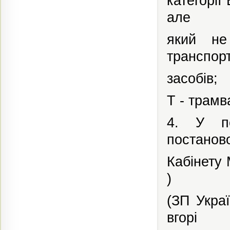
категорії 
але
який не
транспор
засобів;
Т - трамв
4. У по
постанов
Кабінету 
)
(ЗП Украї
вгорі