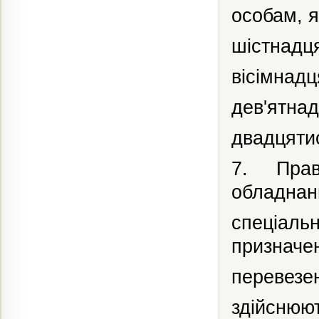
особам, я
шістнадцят
вісімнадця
дев'ятнад
двадцятио
7. Пра
обладна
спеціал
призначе
перевезе
здійснюю