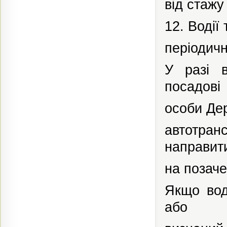
від стажу
12. Водії
періодичн
У разі
посадові
особи
Дер
автотран
направит
на позач
Якщо вод
або