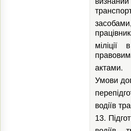
визнаний
транспор
засобами
працівни
міліції
в
правовим
актами.
Умови доп
перепідго
водіїв тр
13. Підго
водіїв т