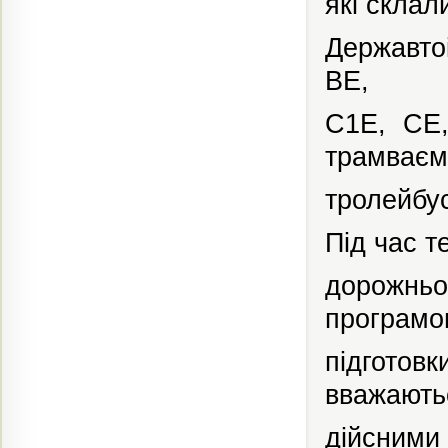
які
склал
Державтоі
ВЕ,
С1Е,
СЕ,
трамваєм
тролейбус
Під час
т
дорожньо
програм
підготовк
вважають
дійсними 