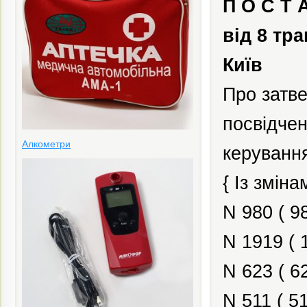
П О С Т 
від 8 тра
Київ
Про затв
посвідчен
Алкометри
керуванн
{ Із змін
N
980 (
98
N 1919 ( 
N
623 (
6
N
511 (
51