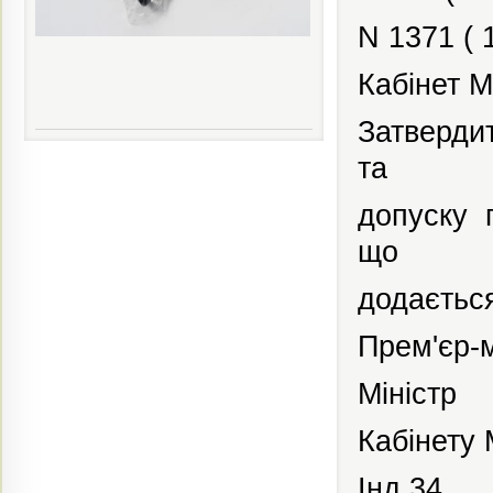
N 1371 ( 
Кабінет М
Затверди
та
допуску
що
додаєтьс
Прем'єр-м
Міністр
Кабінету 
Інд.34