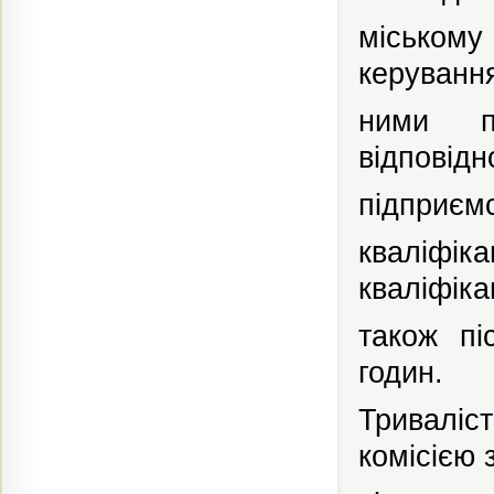
міському
керуванн
ними
відповідн
підприєм
кваліфіка
кваліфікац
також
пі
годин.
Тривалі
комісією