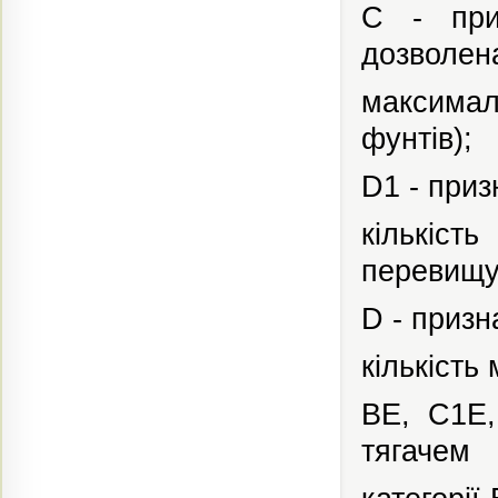
С - приз
дозволен
максимал
фунтів);
D1 - приз
кількіст
перевищу
D -
призн
кількість
ВЕ, С1Е,
тягачем