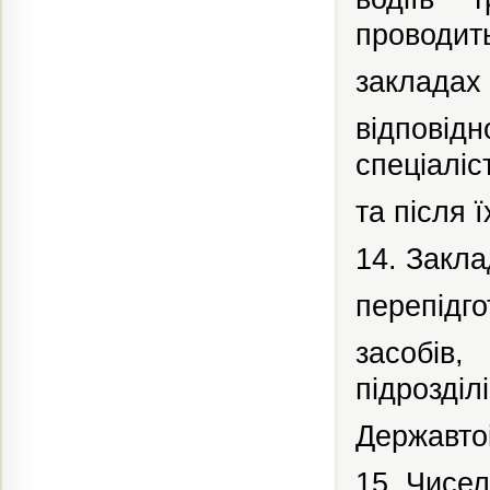
проводит
закладах
відповідн
спеціаліс
та після 
14. Закла
перепідго
засобів,
підрозділі
Державтоі
15. Чисел