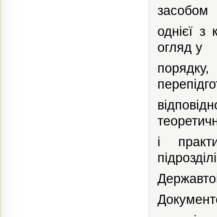
засобом
однієї з 
огляд
у
порядку,
перепідго
відповід
теоретич
і
практ
підрозділі
Державтоі
Документ