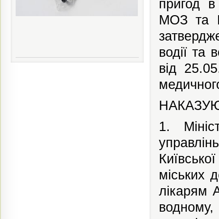
пригод в
МОЗ та М
затвердж
водії та 
від 25.0
медичного
НАКАЗУЮ
1. Міні
управлінь
Київської
міських 
лікарям 
водному,