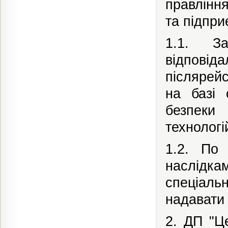
правлінн
та підпри
1.1. За
відповід
післярейс
на базі 
безпеки
технологі
1.2. По
наслідк
спеціаль
надавати 
2. ДП "Ц