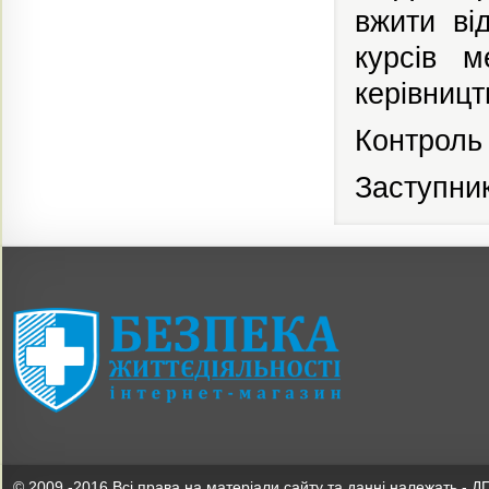
вжити ві
курсів м
керівницт
Контроль
Заступник
© 2009 -2016 Всі права на матеріали сайту та данні належать - Д