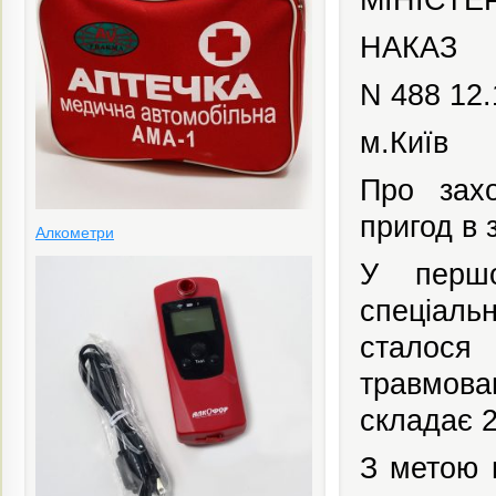
НАКАЗ
N 488
12.
м.Київ
Про зах
пригод в 
Алкометри
У першо
спеціаль
сталося
травмова
складає 2
З метою 