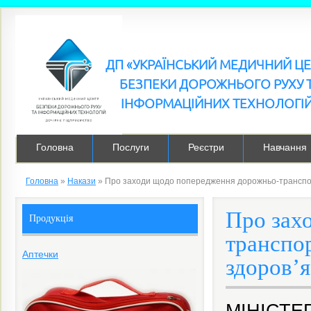
ДП «УКРАЇНСЬКИЙ МЕДИЧНИЙ Ц
БЕЗПЕКИ ДОРОЖНЬОГО РУХУ 
ІНФОРМАЦІЙНИХ ТЕХНОЛОГІ
Головна
Послуги
Реєстри
Навчання
Головна
»
Накази
»
Про заходи щодо попередження дорожньо-транспорт
Про зах
Продукція
транспор
Аптечки
здоров’я
МІНІСТЕ