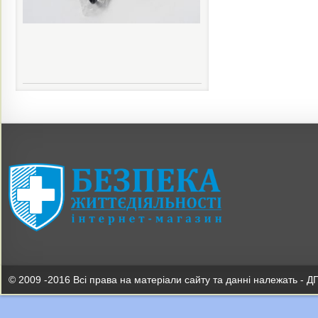
© 2009 -2016 Всі права на матеріали сайту та данні належать - Д