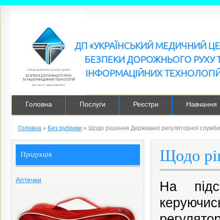
ДП «УКРАЇНСЬКИЙ МЕДИЧНИЙ Ц
БЕЗПЕКИ ДОРОЖНЬОГО РУХУ 
ІНФОРМАЦІЙНИХ ТЕХНОЛОГІ
Головна
Послуги
Реєстри
Навчання
Головна
»
Без рубрики
»
Щодо рішення Державної регуляторної служби
Щодо рі
Продукція
Аптечки
На підс
керуючис
регулятор