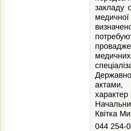
закладу о
медичної
визначен
потребу
провадже
медичних
спеціал
Державн
актами,
характер 
Начальни
Квітка Ми
044 254-0