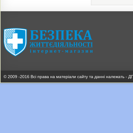
© 2009 -2016 Всі права на матеріали сайту та данні належать - Д