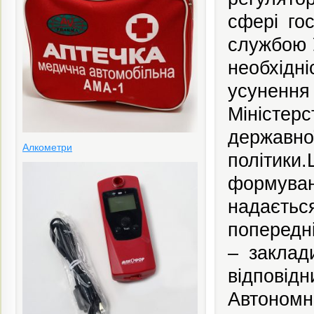
сфері го
службою 
необхідні
усуненн
Міністерс
державно
Алкометри
політики
формуван
надаєтьс
попередні
– заклад
відповід
Автономн