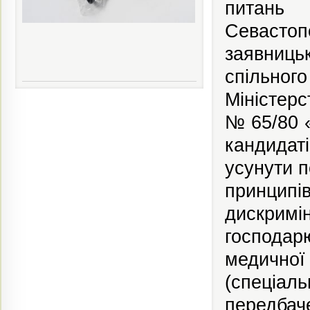
питань 
Севастоп
заявниц
спільного
Міністерс
№ 65/80 
кандидаті
усунути 
принци
дискримі
господар
медичн
(спеціа
передбач