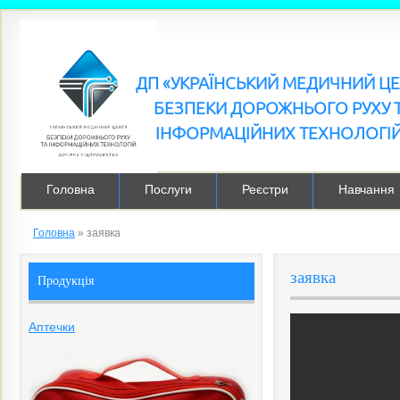
ДП «УКРАЇНСЬКИЙ МЕДИЧНИЙ Ц
БЕЗПЕКИ ДОРОЖНЬОГО РУХУ 
ІНФОРМАЦІЙНИХ ТЕХНОЛОГІ
Головна
Послуги
Реєстри
Навчання
Головна
»
заявка
заявка
Продукція
Аптечки