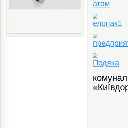
комуна
«Київдор