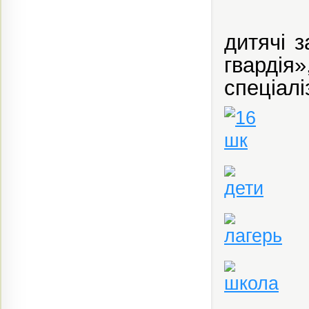
дитячі 
гварді
спеціалі