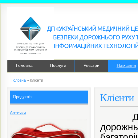
ДП «УКРАЇНСЬКИЙ МЕДИЧНИЙ Ц
БЕЗПЕКИ ДОРОЖНЬОГО РУХУ 
ІНФОРМАЦІЙНИХ ТЕХНОЛОГІ
Головна
Послуги
Реєстри
Навчання
Головна
»
Клієнти
Клієнти
Продукція
Аптечки
ДП «Ук
дорожнь
багатор