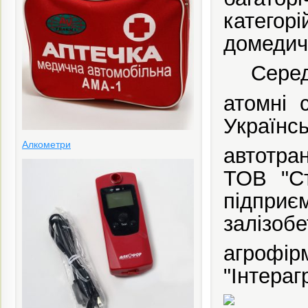
категорі
домедич
Серед
атомні 
Українсь
Алкометри
автотра
ТОВ "Ст
підприє
залізобе
агрофір
"Інтерагр