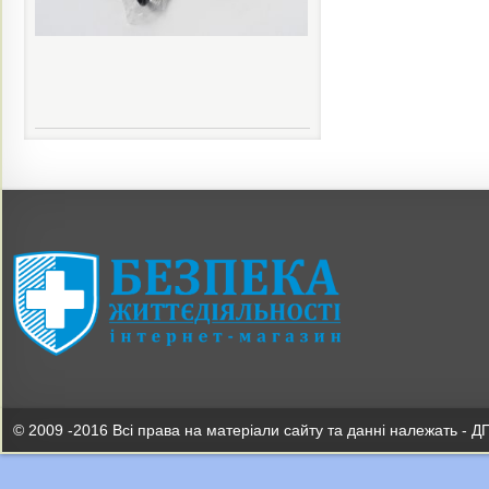
© 2009 -2016 Всі права на матеріали сайту та данні належать - Д