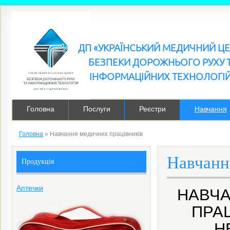
ДП «УКРАЇНСЬКИЙ МЕДИЧНИЙ Ц
БЕЗПЕКИ ДОРОЖНЬОГО РУХУ 
ІНФОРМАЦІЙНИХ ТЕХНОЛОГІ
Головна
Послуги
Реєстри
Навчання
Головна
»
Навчання медичних працівників
Навчанн
Продукція
Аптечки
НАВЧА
ПРА
Н