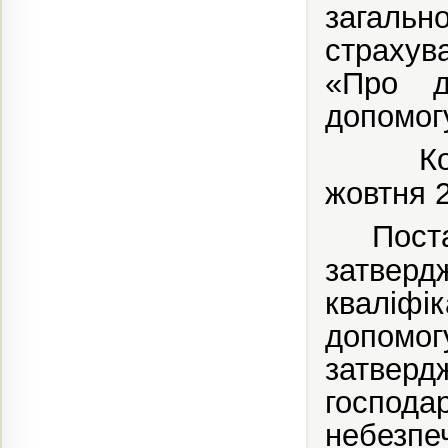
загаль
страхув
«Про д
допомог
К
жовтня 
Пост
затверд
кваліфік
допомог
затвер
господа
небезп