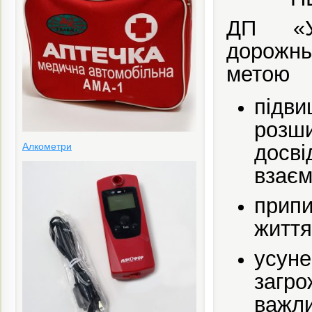
ДП «Ук
дорожнь
метою
підви
розш
Алкометри
досв
взаєм
припи
життя
усуне
загро
важли