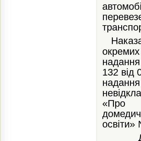
автомо
перевез
транспор
Наказ
окремих
надання
132 від 
наданн
невідкла
«Про у
домедич
освіти» 