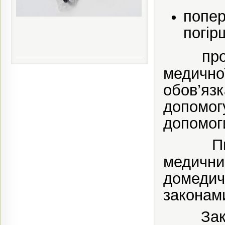
попе
погір
пр
медичн
обов’я
допомог
допомог
П
медичн
домедич
законам
За