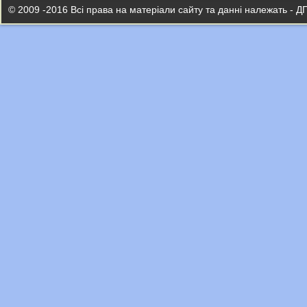
© 2009 -2016 Всі права на матеріали сайту та данні належать - Д