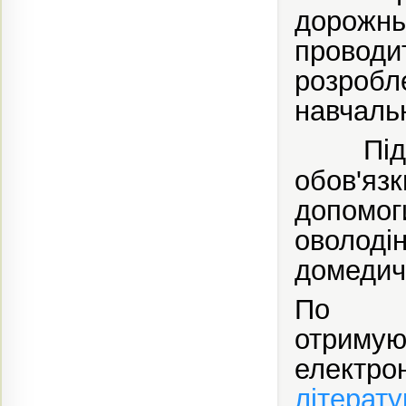
дорожн
провод
розроб
навчаль
Під
обов'яз
допомог
оволод
домедич
По за
отриму
електр
літерату