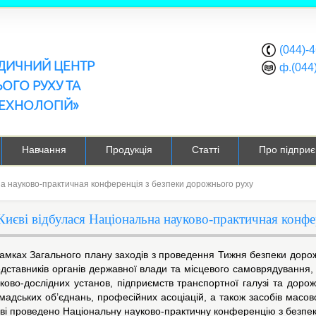
(044)-
ЕДИЧНИЙ ЦЕНТР
ф.(044
ОГО РУХУ ТА
ЕХНОЛОГІЙ»
Навчання
Продукція
Статті
Про підприє
на науково-практичная конференція з безпеки дорожнього руху
Києві відбулася Національна науково-практичная конф
амках Загального плану заходів з проведення Тижня безпеки дорожн
дставників органів державної влади та місцевого самоврядування, н
ково-дослідних установ, підприємств транспортної галузі та дорож
мадських об’єднань, професійних асоціацій, а також засобів масово
ві проведено Національну науково-практичну конференцію з безпек