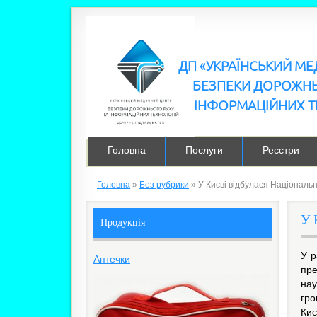
ДП «УКРАЇНСЬКИЙ М
БЕЗПЕКИ ДОРОЖНЬ
ІНФОРМАЦІЙНИХ Т
Головна
Послуги
Реєстри
Головна
»
Без рубрики
»
У Києві відбулася Національ
У 
Продукція
У р
Аптечки
пре
нау
гро
Киє