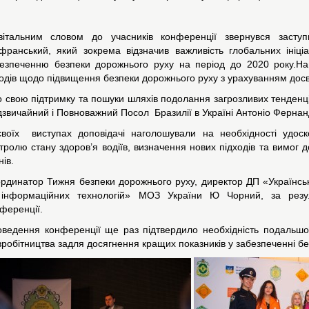
вітальним словом до учасників конференції звернувся заступ
ранський, який зокрема відзначив важливість глобальних ініціа
езпеченню безпеки дорожнього руху на період до 2020 року.На
одів щодо підвищення безпеки дорожнього руху з урахуванням досв
 свою підтримку та пошуки шляхів подолання загрозливих тенденц
звичайний і Повноважний Посол Бразилії в Україні Антоніо Фернан
воїх виступах доповідачі наголошували на необхідності удоск
тролю стану здоров’я водіїв, визначення нових підходів та вимог до
нів.
рдинатор Тижня безпеки дорожнього руху, директор ДП «Українсь
 інформаційних технологій» МОЗ України Ю Чорний, за резу
ференції.
ведення конференції ще раз підтвердило необхідність подальшої 
вробітництва задля досягнення кращих показників у забезпеченні бе