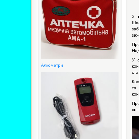
З 
Шаф
заб
зах
Про
Над
У с
Алкометри
кон
ста
Коо
та
кон
Про
спі