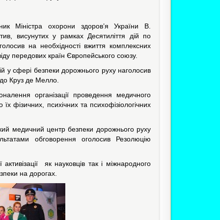
ник Міністра охорони здоров’я України В.
тив, висунутих у рамках Десятиліття дій по
голосив на необхідності вжиття комплексних
іду передових країн Європейського союзу.
ій у сфері безпеки дорожнього руху наголосив
до Круз де Мелло.
оналення організації проведення медичного
 їх фізичних, психічних та психофізіологічних
кий медичний центр безпеки дорожнього руху
льтатами обговорення оголосив Резолюцію
активізації як науковців так і міжнародного
зпеки на дорогах.